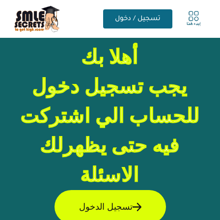
تسجيل / دخول
أهلا بك
يجب تسجيل دخول
للحساب الي اشتركت
فيه حتى يظهرلك
الاسئلة
تسجيل الدخول