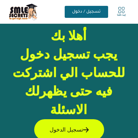
تسجيل / دخول
أهلا بك
يجب تسجيل دخول
للحساب الي اشتركت
فيه حتى يظهرلك
الاسئلة
تسجيل الدخول