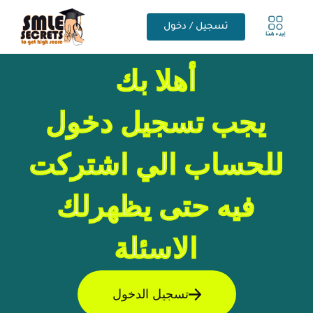
تسجيل / دخول
أهلا بك
يجب تسجيل دخول
للحساب الي اشتركت
فيه حتى يظهرلك
الاسئلة
تسجيل الدخول