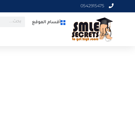
0542915475
أقسام الموقع