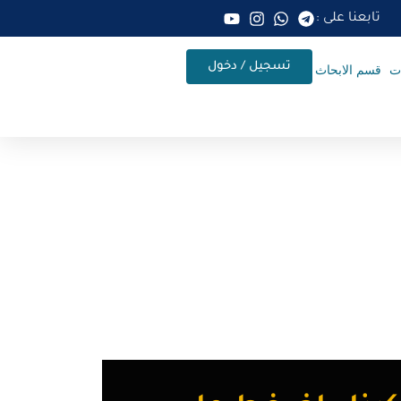
تابعنا على :
تسجيل / دخول
ات
قسم الابحاث