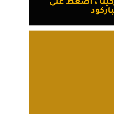
ينا ، اضغط على
باركود