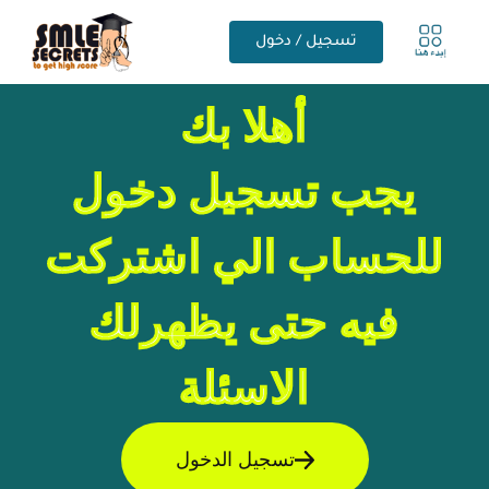
تسجيل / دخول
أهلا بك
يجب تسجيل دخول
للحساب الي اشتركت
فيه حتى يظهرلك
الاسئلة
تسجيل الدخول