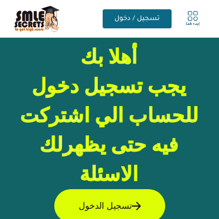
تسجيل / دخول
أهلا بك
يجب تسجيل دخول
للحساب الي اشتركت
فيه حتى يظهرلك
الاسئلة
تسجيل الدخول