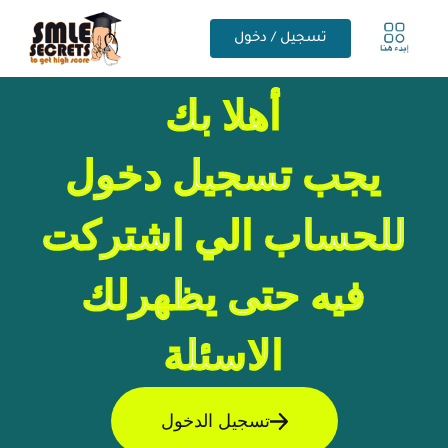
تسجيل / دخول
أهلا بك
يجب تسجيل دخول
للحساب الي اشتركت
فيه حتى يظهرلك
الاسئلة
تسجيل الدخول