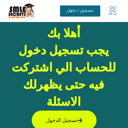
تسجيل / دخول
أهلا بك
يجب تسجيل دخول
للحساب الي اشتركت
فيه حتى يظهرلك
الاسئلة
تسجيل الدخول