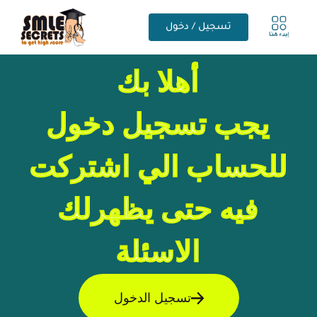
تسجيل / دخول
أهلا بك
يجب تسجيل دخول
للحساب الي اشتركت
فيه حتى يظهرلك
الاسئلة
تسجيل الدخول