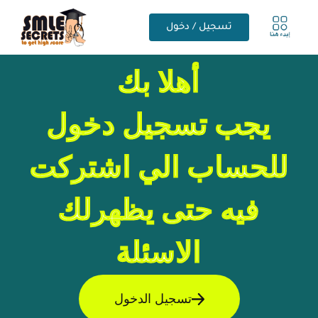
تسجيل / دخول
أهلا بك
يجب تسجيل دخول
للحساب الي اشتركت
فيه حتى يظهرلك
الاسئلة
تسجيل الدخول