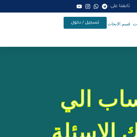
تابعنا على :
تسجيل / دخول
ات
قسم الابحاث
اب الي
 الاسئلة