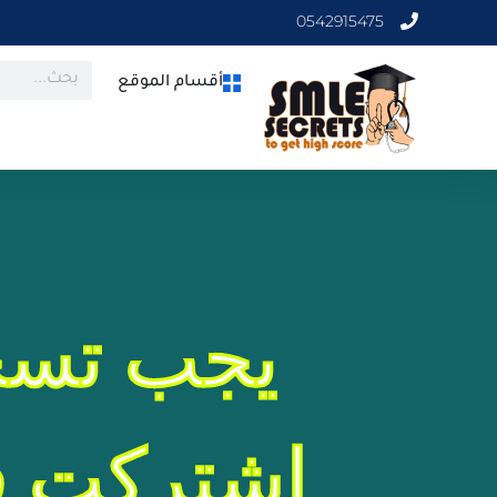
0542915475
أقسام الموقع
يجب تسج
اشتركت في