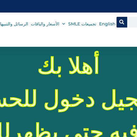
English
تجميعات SMLE
الأسعار والباقات
الرسائل والتنبيه
أهلا بك
يل دخول للحس
ه حتى يظهرلك