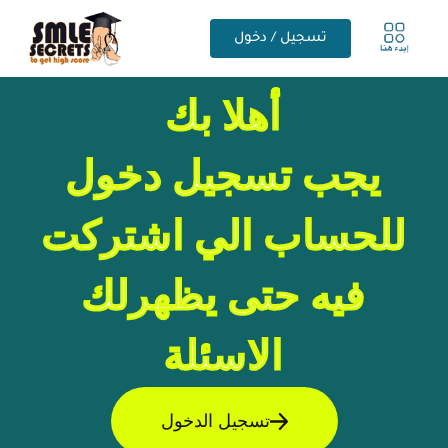
تسجيل / دخول
أهلا بك
يجب تسجيل دخول
للحساب الي اشتركت
فيه حتى يظهرلك
الاسئلة
تسجيل الدخول