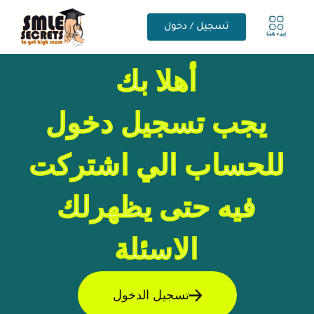
تسجيل / دخول
أهلا بك
يجب تسجيل دخول
للحساب الي اشتركت
فيه حتى يظهرلك
الاسئلة
تسجيل الدخول