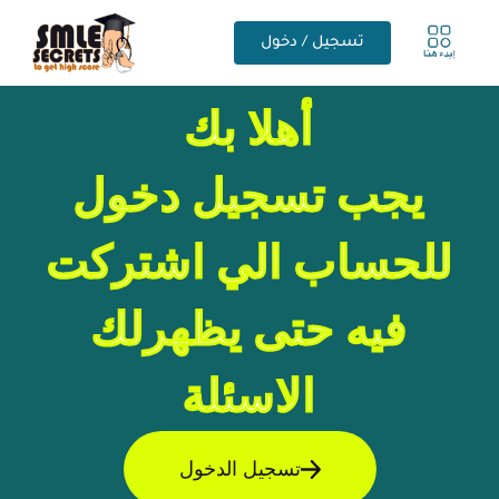
تسجيل / دخول
أهلا بك
يجب تسجيل دخول
للحساب الي اشتركت
فيه حتى يظهرلك
الاسئلة
تسجيل الدخول