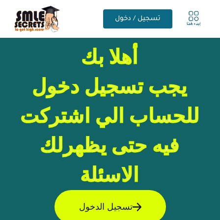
تسجيل / دخول
أهلا بك
يجب تسجيل دخول
للحساب الي اشتركت
فيه حتى يظهرلك
الاسئلة
تسجيل الدخول