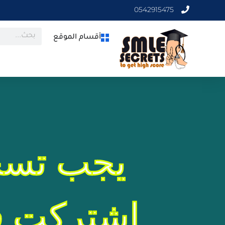
0542915475
أقسام الموقع
يجب تسج
اشتركت في