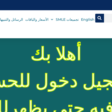
English
تجميعات SMLE
الأسعار والباقات
الرسائل والتنبيه
أهلا بك
يل دخول للحس
ه حتى يظهرلك