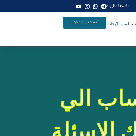
تابعنا على :
تسجيل / دخول
ات
قسم الابحاث
اب الي
 الاسئلة