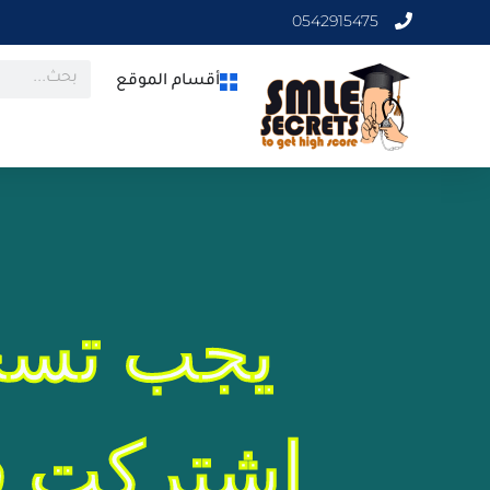
0542915475
أقسام الموقع
يجب تسج
اشتركت في