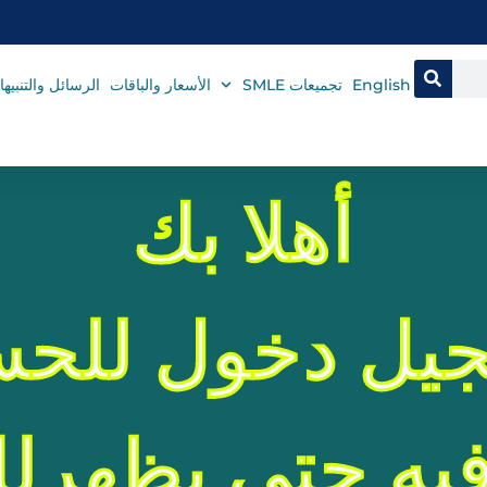
English
تجميعات SMLE
الأسعار والباقات
الرسائل والتنبيه
أهلا بك
يل دخول للحس
ه حتى يظهرلك