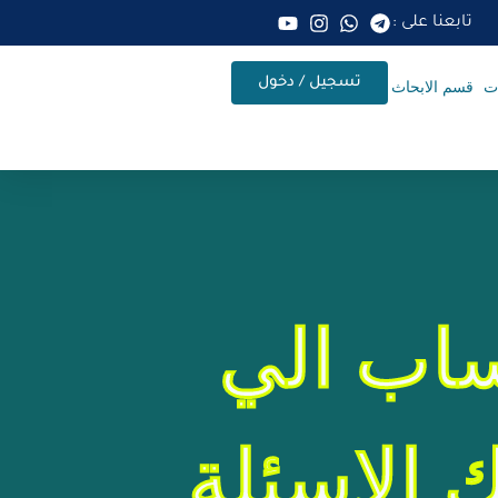
تابعنا على :
تسجيل / دخول
ات
قسم الابحاث
اب الي
 الاسئلة