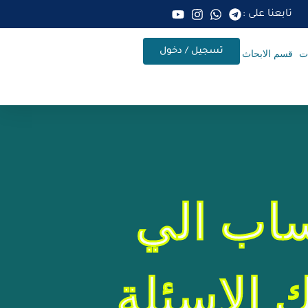
تابعنا على :
تسجيل / دخول
ات
قسم الابحاث
اب الي
 الاسئلة