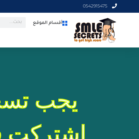
0542915475
أقسام الموقع
يجب تسج
اشتركت في