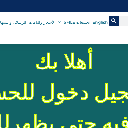
English
تجميعات SMLE
الأسعار والباقات
الرسائل والتنبيه
أهلا بك
يل دخول للحس
ه حتى يظهرلك