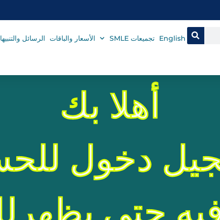
English
تجميعات SMLE
الأسعار والباقات
الرسائل والتنبيه
أهلا بك
يل دخول للحس
ه حتى يظهرلك