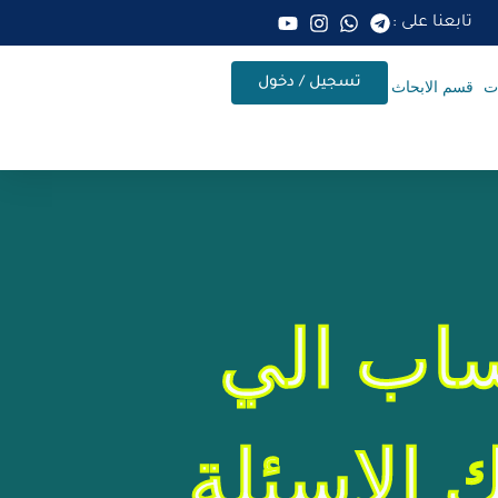
تابعنا على :
تسجيل / دخول
ات
قسم الابحاث
اب الي
 الاسئلة