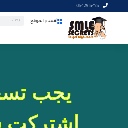
0542915475
أقسام الموقع
يجب تسج
اشتركت في