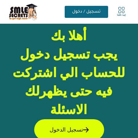
تسجيل / دخول
أهلا بك
يجب تسجيل دخول
للحساب الي اشتركت
فيه حتى يظهرلك
الاسئلة
تسجيل الدخول