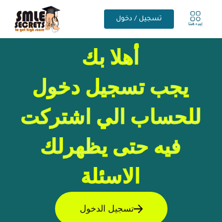
تسجيل / دخول
أهلا بك
يجب تسجيل دخول
للحساب الي اشتركت
فيه حتى يظهرلك
الاسئلة
تسجيل الدخول