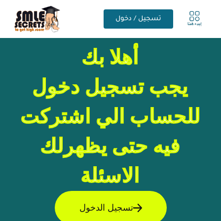
تسجيل / دخول
أهلا بك
يجب تسجيل دخول
للحساب الي اشتركت
فيه حتى يظهرلك
الاسئلة
تسجيل الدخول