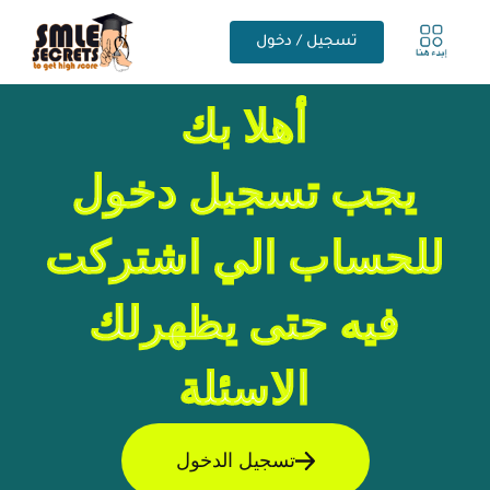
تسجيل / دخول
أهلا بك
يجب تسجيل دخول
للحساب الي اشتركت
فيه حتى يظهرلك
الاسئلة
تسجيل الدخول