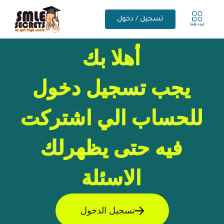
تسجيل / دخول
أهلا بك
يجب تسجيل دخول
للحساب الي اشتركت
فيه حتى يظهرلك
الاسئلة
تسجيل الدخول