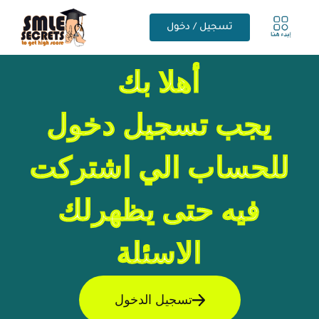
تسجيل / دخول
أهلا بك
يجب تسجيل دخول
للحساب الي اشتركت
فيه حتى يظهرلك
الاسئلة
تسجيل الدخول