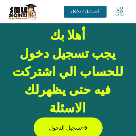
تسجيل / دخول
أهلا بك
يجب تسجيل دخول
للحساب الي اشتركت
فيه حتى يظهرلك
الاسئلة
تسجيل الدخول