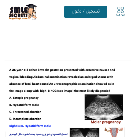
تسجيل / دخول