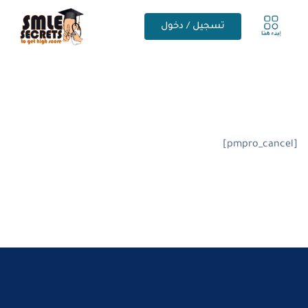
تسجيل / دخول
[pmpro_cancel]