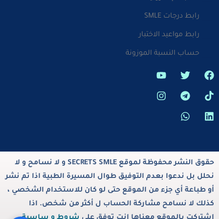
رابط درجات SMLE
رابط مواعيد الاختبار
حساب النسبة الموزونة
حقوق النشر محفوظة لموقع SECRETS SMLE و لا نسامح و لا
نحلل بل ندعوا بعدم التوفيق طوال المسيرة الطبية اذا تم نشر
أو طباعة أي جزء من الموقع حتى لو كان للاستخدام الشخصي ،
كذلك لا نسامح مشاركة الحساب ل أكثر من شخص. اذا
اشتركت بالموقع معناها انت توفق على
شروط و ساسية