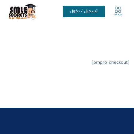
تسجيل / دخول
[pmpro_checkout]