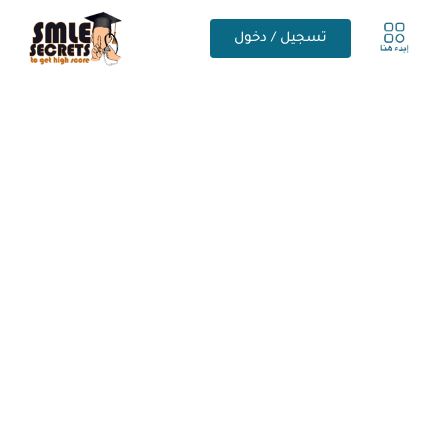
تسجيل / دخول