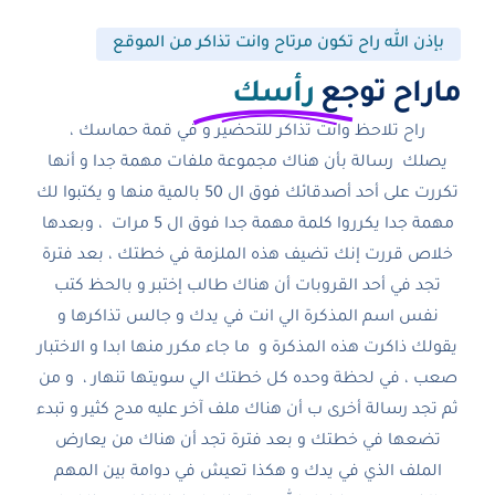
بإذن الله راح تكون مرتاح وانت تذاكر من الموقع
ماراح توجع
رأسك
راح تلاحظ وانت تذاكر للتحضير و في قمة حماسك ،
يصلك رسالة بأن هناك مجموعة ملفات مهمة جدا و أنها
تكررت على أحد أصدقائك فوق ال 50 بالمية منها و يكتبوا لك
مهمة جدا يكرروا كلمة مهمة جدا فوق ال 5 مرات ، وبعدها
خلاص قررت إنك تضيف هذه الملزمة في خطتك ، بعد فترة
تجد في أحد القروبات أن هناك طالب إختبر و بالحظ كتب
نفس اسم المذكرة الي انت في يدك و جالس تذاكرها و
يقولك ذاكرت هذه المذكرة و ما جاء مكرر منها ابدا و الاختبار
صعب ، في لحظة وحده كل خطتك الي سويتها تنهار ، و من
ثم تجد رسالة أخرى ب أن هناك ملف آخر عليه مدح كثير و تبدء
تضعها في خطتك و بعد فترة تجد أن هناك من يعارض
الملف الذي في يدك و هكذا تعيش في دوامة بين المهم