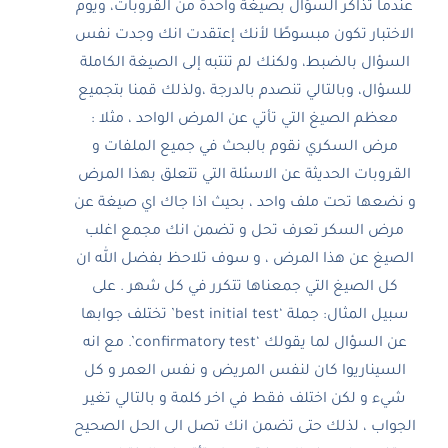
عندما تذاكر السؤال بصيغة واحدة من القروبات، ويوم
الاختبار تكون مبسوطًا لأنك إعتقدت انك وجدت نفس
السؤال بالضبط، ولكنك لم تنتبه إلى الصيغة الكاملة
للسؤال، وبالتالي تنصدم بالدرجة ،ولذلك قمنا بتجميع
معظم الصيغ التي تأتي عن المرض الواحد ، مثلا :
مرض السكري نقوم بالبحث في جميع الملفات و
القروبات الحديثة عن الاسئلة التي تتعلق بهذا المرض
و نضعها تحت ملف واحد ، بحيث اذا جاك اي صيغة عن
مرض السكر تعرف تحل و تضمن انك مجمع اغلب
الصيغ عن هذا المرض ، و سوف تلاحظ بفضل الله ان
كل الصيغ التي جمعناها تتكرر في كل شهر . على
سبيل المثال: جملة ‘best initial test’ تختلف جوابها
عن السؤال لما يقولك ‘confirmatory test’. مع انه
السيناريوا كان لنفس المريض و نفس العمر و كل
شيء و لكن اختلف فقط في اخر كلمة و بالتالي تغير
الجواب ، لذلك حتى تضمن انك تصل الى الحل الصحيح