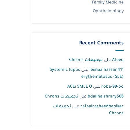
Family Medicine
Ophthalmology
Recent Comments
Ateeq
على
تجميعات Chrons
leenaalhassan411
على
Systemic lupus
erythematosus (SLE)
roba-99-oo
على
ACEi SMLE Q
bdallhalshmry566
على
تجميعات Chrons
rafaalrasheedbabiker
على
تجميعات
Chrons