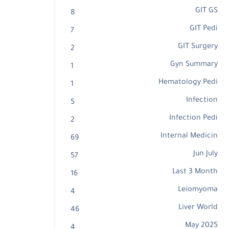
GIT GS
8
GIT Pedi
7
GIT Surgery
2
Gyn Summary
1
Hematology Pedi
1
Infection
5
Infection Pedi
2
Internal Medicin
69
Jun July
57
Last 3 Month
16
Leiomyoma
4
Liver World
46
May 2025
4