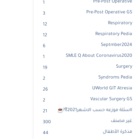
Pre-Post Operative
1
Pre-Post Operative GS
3
Respiratory
12
Respiratory Pedia
12
Septmber2024
6
SMLE Q About Coronavirus2020
1
Surgery
19
Syndroms Pedia
2
UWorld GIT Atresia
26
Vascular Surgery GS
2
ااسئلة موزعه حسب الاشهر2021‼?
21
غير مصنف
300
مذكرة الأطفال
44