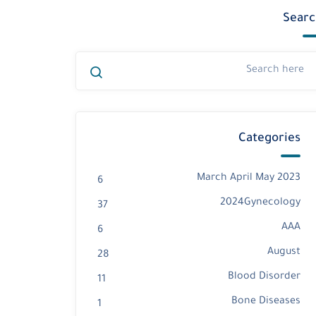
Searc
Categories
2023 March April May
6
2024Gynecology
37
AAA
6
August
28
Blood Disorder
11
Bone Diseases
1