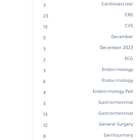
Cardiovascular
3
CNS
23
CVS
13
December
5
December 2023
3
ECG
2
Endocrinology
3
Endocrinology
6
Endocrinology Ped
4
Gastrointestinal
3
Gastrointestinal
13
General Surgery
12
Genitourinary
8