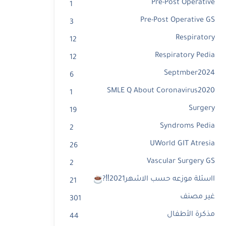
Pre-Post Operative
1
Pre-Post Operative GS
3
Respiratory
12
Respiratory Pedia
12
Septmber2024
6
SMLE Q About Coronavirus2020
1
Surgery
19
Syndroms Pedia
2
UWorld GIT Atresia
26
Vascular Surgery GS
2
ااسئلة موزعه حسب الاشهر2021‼?
21
غير مصنف
301
مذكرة الأطفال
44