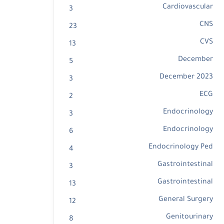
Cardiovascular
3
CNS
23
CVS
13
December
5
December 2023
3
ECG
2
Endocrinology
3
Endocrinology
6
Endocrinology Ped
4
Gastrointestinal
3
Gastrointestinal
13
General Surgery
12
Genitourinary
8