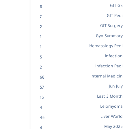
GIT GS
8
GIT Pedi
7
GIT Surgery
2
Gyn Summary
1
Hematology Pedi
1
Infection
5
Infection Pedi
2
Internal Medicin
68
Jun July
57
Last 3 Month
16
Leiomyoma
4
Liver World
46
May 2025
4