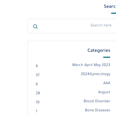
Searc
Categories
2023 March April May
6
2024Gynecology
37
AAA
6
August
28
Blood Disorder
10
Bone Diseases
1