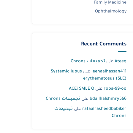
Family Medicine
Ophthalmology
Recent Comments
Ateeq
على
تجميعات Chrons
leenaalhassan411
على
Systemic lupus
erythematosus (SLE)
roba-99-oo
على
ACEi SMLE Q
bdallhalshmry566
على
تجميعات Chrons
rafaalrasheedbabiker
على
تجميعات
Chrons