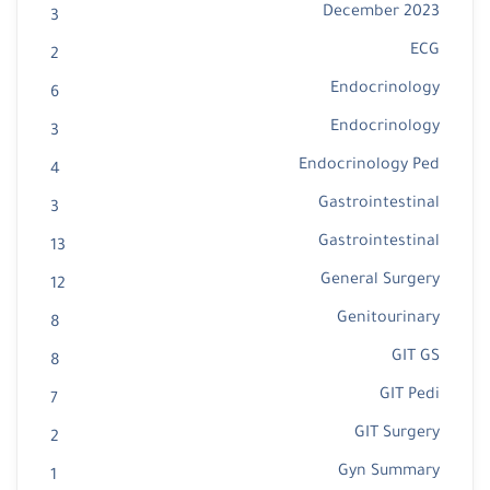
December 2023
3
ECG
2
Endocrinology
6
Endocrinology
3
Endocrinology Ped
4
Gastrointestinal
3
Gastrointestinal
13
General Surgery
12
Genitourinary
8
GIT GS
8
GIT Pedi
7
GIT Surgery
2
Gyn Summary
1