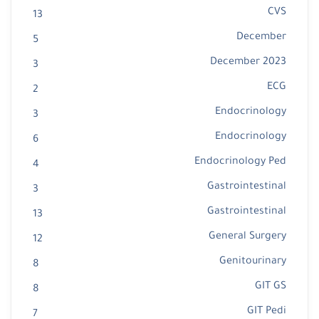
CVS
13
December
5
December 2023
3
ECG
2
Endocrinology
3
Endocrinology
6
Endocrinology Ped
4
Gastrointestinal
3
Gastrointestinal
13
General Surgery
12
Genitourinary
8
GIT GS
8
GIT Pedi
7