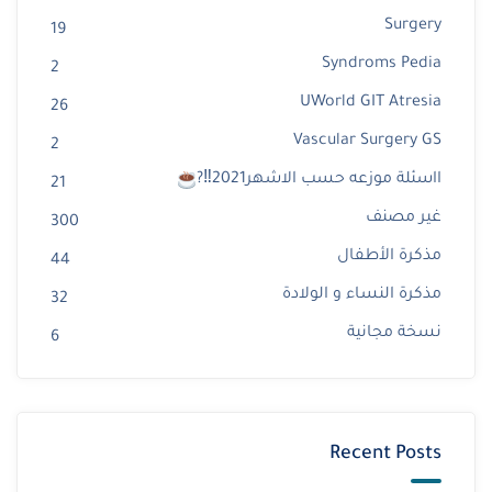
Surgery
19
Syndroms Pedia
2
UWorld GIT Atresia
26
Vascular Surgery GS
2
ااسئلة موزعه حسب الاشهر2021‼?
21
غير مصنف
300
مذكرة الأطفال
44
مذكرة النساء و الولادة
32
نسخة مجانية
6
Recent Posts