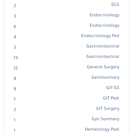
ECG
2
Endocrinology
3
Endocrinology
6
Endocrinology Ped
4
Gastrointestinal
3
Gastrointestinal
13
General Surgery
12
Genitourinary
8
GIT GS
8
GIT Pedi
7
GIT Surgery
2
Gyn Summary
1
Hematology Pedi
1