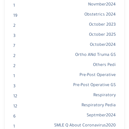
Novmber2024
1
Obstetrics 2024
19
October 2023
2
October 2025
3
October2024
7
Ortho ANd Truma GS
2
Others Pedi
2
Pre-Post Operative
1
Pre-Post Operative GS
3
Respiratory
12
Respiratory Pedia
12
Septmber2024
6
SMLE Q About Coronavirus2020
1