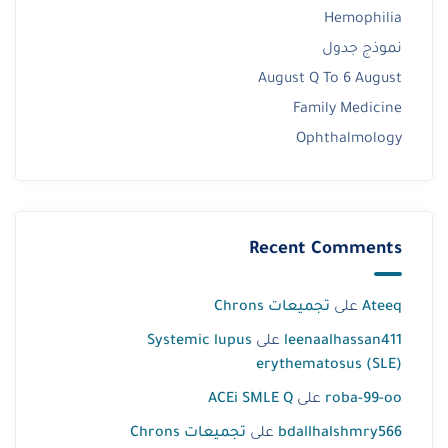
Hemophilia
نموذج جدول
August Q To 6 August
Family Medicine
Ophthalmology
Recent Comments
Ateeq
على
تجميعات Chrons
leenaalhassan411
على
Systemic lupus
erythematosus (SLE)
roba-99-oo
على
ACEi SMLE Q
bdallhalshmry566
على
تجميعات Chrons