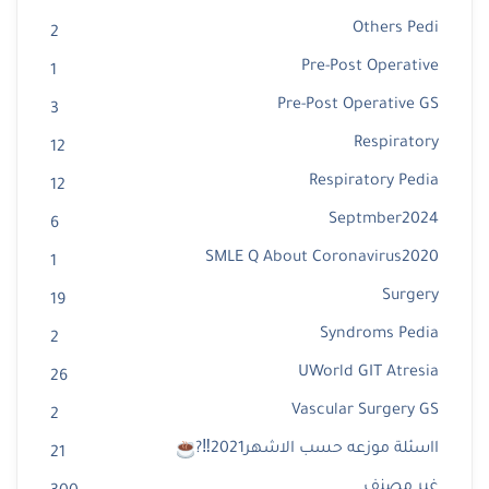
Others Pedi
2
Pre-Post Operative
1
Pre-Post Operative GS
3
Respiratory
12
Respiratory Pedia
12
Septmber2024
6
SMLE Q About Coronavirus2020
1
Surgery
19
Syndroms Pedia
2
UWorld GIT Atresia
26
Vascular Surgery GS
2
ااسئلة موزعه حسب الاشهر2021‼?
21
غير مصنف