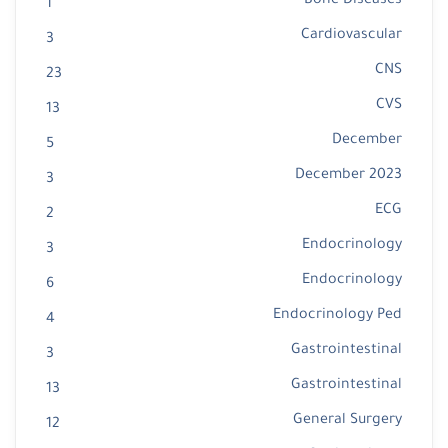
Bone Diseases
1
Cardiovascular
3
CNS
23
CVS
13
December
5
December 2023
3
ECG
2
Endocrinology
3
Endocrinology
6
Endocrinology Ped
4
Gastrointestinal
3
Gastrointestinal
13
General Surgery
12