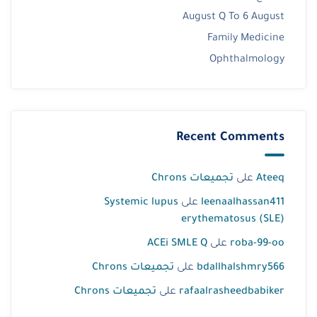
August Q To 6 August
Family Medicine
Ophthalmology
Recent Comments
Ateeq
على
تجميعات Chrons
leenaalhassan411
على
Systemic lupus
erythematosus (SLE)
roba-99-oo
على
ACEi SMLE Q
bdallhalshmry566
على
تجميعات Chrons
rafaalrasheedbabiker
على
تجميعات Chrons