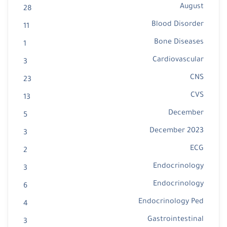
August
28
Blood Disorder
11
Bone Diseases
1
Cardiovascular
3
CNS
23
CVS
13
December
5
December 2023
3
ECG
2
Endocrinology
3
Endocrinology
6
Endocrinology Ped
4
Gastrointestinal
3