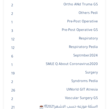
Ortho ANd Truma GS
2
Others Pedi
2
Pre-Post Operative
1
Pre-Post Operative GS
3
Respiratory
12
Respiratory Pedia
12
Septmber2024
6
SMLE Q About Coronavirus2020
1
Surgery
19
Syndroms Pedia
2
UWorld GIT Atresia
26
Vascular Surgery GS
2
ااسئلة موزعه حسب الاشهر2021‼?
21