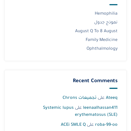
Hemophilia
نموذج جدول
August Q To 8 August
Family Medicine
Ophthalmology
Recent Comments
Ateeq
على
تجميعات Chrons
leenaalhassan411
على
Systemic lupus
erythematosus (SLE)
roba-99-oo
على
ACEi SMLE Q